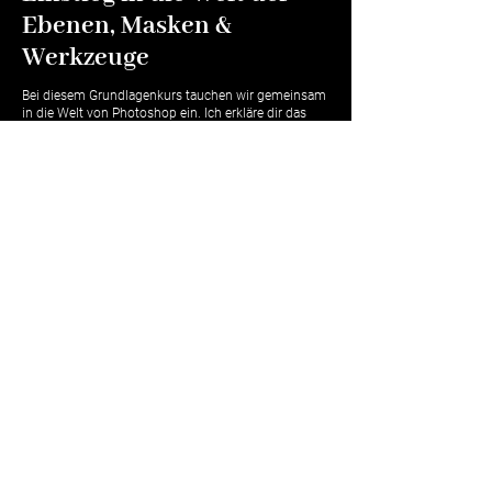
Ebenen, Masken &
Werkzeuge
Bei diesem Grundlagenkurs tauchen wir gemeinsam
in die Welt von Photoshop ein. Ich erkläre dir das
Konzept von Ebenen und Masken und zeige dir, wie
du Bilder in Photoshop gezielt bearbeiten kannst so
dass du genau das Ergebnis bekommst, das du dir
wünschst. Der Kurs findet online oder bei mir vor Ort
in Schaan statt.
Ich bin dabei!
Lightroom Basics – Dein