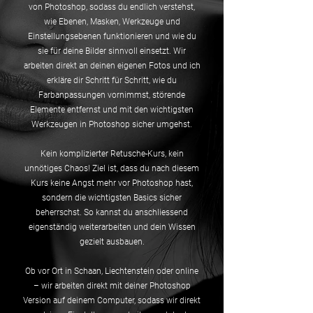
von Photoshop, sodass du endlich verstehst,
wie Ebenen, Masken, Werkzeuge und
Einstellungsebenen funktionieren und wie du
sie für deine Bilder sinnvoll einsetzt. Wir
arbeiten direkt an deinen eigenen Fotos und ich
erkläre dir Schritt für Schritt, wie du
Farbanpassungen vornimmst, störende
Elemente entfernst und mit den wichtigsten
Werkzeugen in Photoshop sicher umgehst.
Kein komplizierter Retusche-Kurs, kein
unnötiges Chaos! Ziel ist, dass du nach diesem
Kurs keine Angst mehr vor Photoshop hast,
sondern die wichtigsten Basics sicher
beherrschst. So kannst du anschliessend
eigenständig weiterarbeiten und dein Wissen
gezielt ausbauen.
Ob vor Ort in Schaan, Liechtenstein oder online
– wir arbeiten direkt mit deiner Photoshop
Version auf deinem Computer, sodass wir direkt