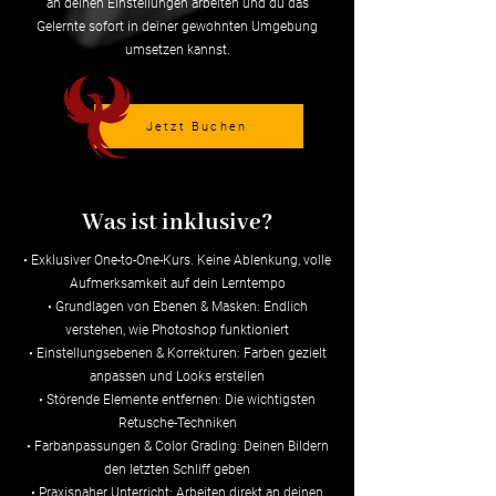
an deinen Einstellungen arbeiten und du das
Gelernte sofort in deiner gewohnten Umgebung
umsetzen kannst.
Jetzt Buchen
Was ist inklusive?
• Exklusiver One-to-One-Kurs. Keine Ablenkung, volle
Aufmerksamkeit auf dein Lerntempo
• Grundlagen von Ebenen & Masken: Endlich
verstehen, wie Photoshop funktioniert
• Einstellungsebenen & Korrekturen: Farben gezielt
anpassen und Looks erstellen
• Störende Elemente entfernen: Die wichtigsten
Retusche-Techniken
• Farbanpassungen & Color Grading: Deinen Bildern
den letzten Schliff geben
• Praxisnaher Unterricht: Arbeiten direkt an deinen