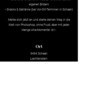
eigenen Bildern
• Snacks & Getränke (bei Vor-Ort-Terminen in Schaan)
Melde dich jetzt an und starte deinen Weg in die
Welt von Photoshop, ohne Frust, aber mit jeder
Menge Aha-Momente! 🎨✨
Ort
9494 Schaan
Liechtenstein
Oder online
Preis
CHF 599)
(Online: CHF 499)
Datum