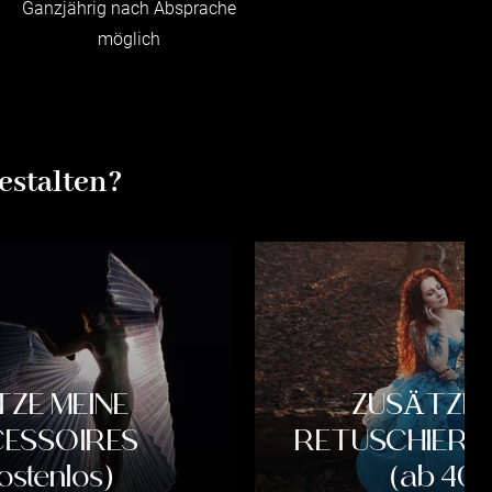
Ganzjährig nach Absprache
möglich
estalten?
TZE MEINE
ZUSÄTZLI
ESSOIRES
RETUSCHIERT
ostenlos)
(ab 40.-