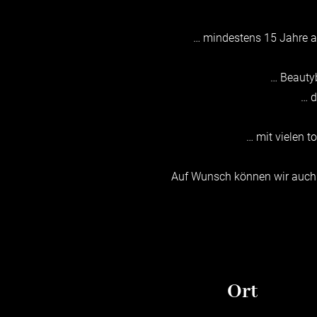
… mindestens 15 Jahre al
… Beautyb
… d
… mit vielen 
Auf Wunsch können wir auch v
Ort