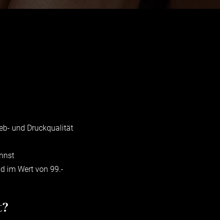
Web- und Druckqualität
annst
ld im Wert von 99.-
t?