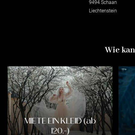
9494 Schaan
Liechtenstein
Wie kan
MIETE EIN KLEID (ab
120.-)