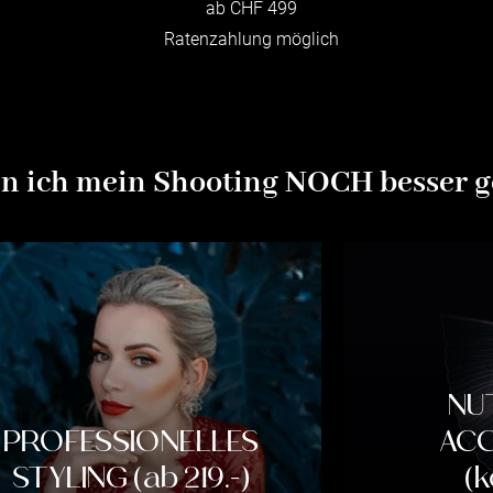
ab CHF 499
Ratenzahlung möglich
n ich mein Shooting NOCH besser g
NU
PROFESSIONELLES
ACC
STYLING (ab 219.-)
(k