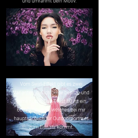
und umrahmt dein Motiv.
Vom Swirl-Effekt gibt es zwei
Varianten, die ich beide besitze und
gerne nutze. Das
Twist 60
ist ein
60mm Objektiv, welches bei mir
hauptsächlich für Outdoorportraits
zum Einsatz kommt.