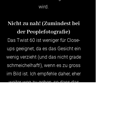
wird.
Nicht zu nah! (Zumindest bei
der Peoplefotografie)
Das Twist 60 ist weniger für Close-
ups geeignet, da es das Gesicht ein
wenig verzieht (und das nicht grade
schmeichelhaft!), wenn es zu gross
im Bild ist. Ich empfehle daher, eher
weiter weg zu gehen, so dass das
Motiv kleiner und im Zentrum des
Bildes ist und das Bild danach
zuzuschneiden.
Mit welchen Objektiven
bekomme ich diesen Effekt?